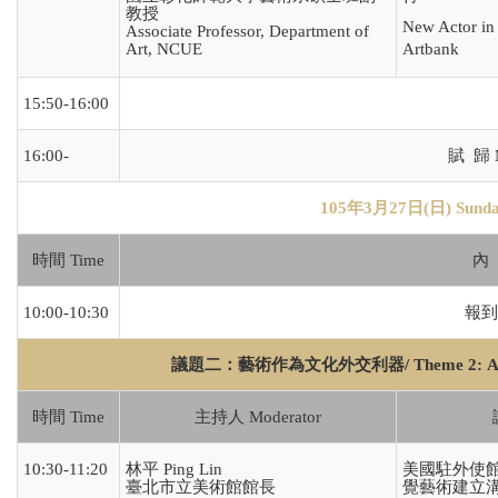
教授
New Actor in
Associate Professor, Department of
Art, NCUE
Artbank
15:50-16:00
16:00-
賦 歸 M
105年3月27日(日) Sunday
時間 Time
內 
10:00-10:30
報到 R
議題二：藝術作為文化外交利器/
Theme 2: A
時間 Time
主持人 Moderator
10:30-11:20
林平 Ping Lin
美國駐外使
臺北市立美術館館長
覺藝術建立