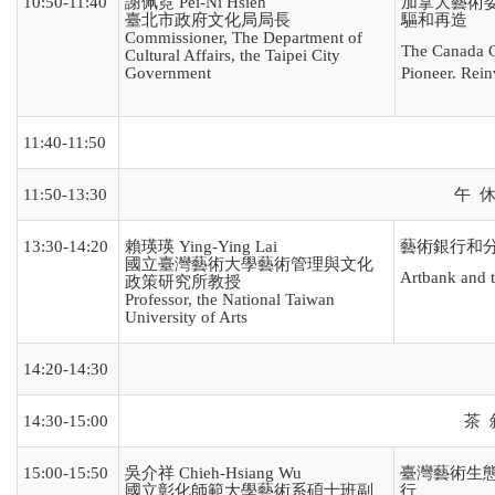
10:50-11:40
謝佩霓 Pei-Ni Hsieh
加拿大藝術
臺北市政府文化局局長
驅和再造
Commissioner, The Department of
The Canada C
Cultural Affairs, the Taipei City
Government
Pioneer. Rein
11:40-11:50
11:50-13:30
午 休 
13:30-14:20
賴瑛瑛 Ying-Ying Lai
藝術銀行和
國立臺灣藝術大學藝術管理與文化
Artbank and 
政策研究所教授
Professor, the National Taiwan
University of Arts
14:20-14:30
14:30-15:00
茶 敘
15:00-15:50
吳介祥 Chieh-Hsiang Wu
臺灣藝術生態
國立彰化師範大學藝術系碩士班副
行